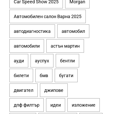
Car Speed Show 2025
Morgan
Автомобилен салон Варна 2025
автодиагностика
автомобил
автомобили
астън мартин
ауди
ауспух
бентли
билети
бмв
бугати
двигател
джипове
дпф филтър
идеи
изложение