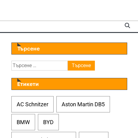
Търсене
Търсене
за:
Етикети
AC Schnitzer
Aston Martin DB5
BMW
BYD