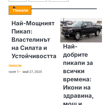
Пикапи
Най-Мощният
Пикап:
Властелинът
Най-
на Силата и
добрите
Устойчивостта
пикапи за
ПИКАПИ
всички
racer 1
май 27, 2025
времена:
Икони на
здравина,
мощ и