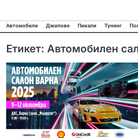
Skip
to
content
Автомобили
Джипове
Пикапи
Тунинг
По
Етикет:
Автомобилен сал