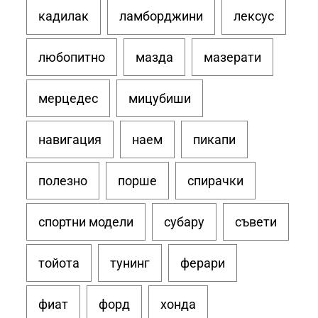
кадилак
ламборджини
лексус
любопитно
мазда
мазерати
мерцедес
мицубиши
навигация
наем
пикапи
полезно
порше
спирачки
спортни модели
субару
съвети
тойота
тунинг
ферари
фиат
форд
хонда