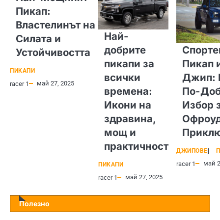
Пикап:
Властелинът на
Най-
Силата и
добрите
Спорте
Устойчивостта
пикапи за
Пикап 
ПИКАПИ
всички
Джип: 
май 27, 2025
racer 1
времена:
По-Доб
Икони на
Избор 
здравина,
Офроу
мощ и
Прикл
практичност
ДЖИПОВЕ
П
май 2
racer 1
ПИКАПИ
май 27, 2025
racer 1
Полезно