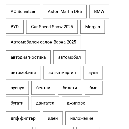
AC Schnitzer
Aston Martin DB5
BMW
BYD
Car Speed Show 2025
Morgan
Автомобилен салон Варна 2025
автодиагностика
автомобил
автомобили
астън мартин
ауди
ауспух
бентли
билети
бмв
бугати
двигател
джипове
дпф филтър
идеи
изложение