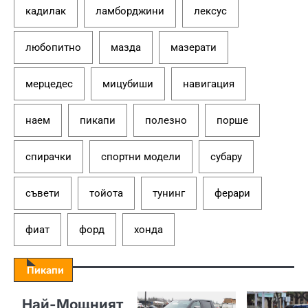
кадилак
ламборджини
лексус
любопитно
мазда
мазерати
мерцедес
мицубиши
навигация
наем
пикапи
полезно
порше
спирачки
спортни модели
субару
съвети
тойота
тунинг
ферари
фиат
форд
хонда
Пикапи
Най-Мощният