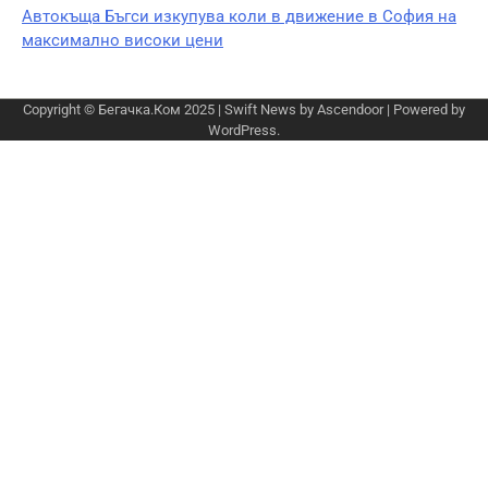
Автокъща Бъгси изкупува коли в движение в София на
максимално високи цени
Copyright © Бегачка.Ком 2025 | Swift News by
Ascendoor
| Powered by
WordPress
.