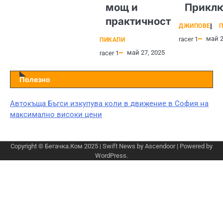
мощ и
Прикл
практичност
ДЖИПОВЕ
П
май 2
racer 1
ПИКАПИ
май 27, 2025
racer 1
Полезно
Автокъща Бъгси изкупува коли в движение в София на
максимално високи цени
Copyright © Бегачка.Ком 2025 | Swift News by
Ascendoor
| Powered by
WordPress
.