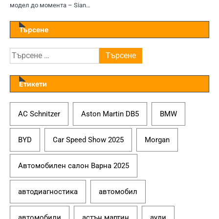
модел до момента – Sian…
Търсене
Търсене
за:
Етикети
AC Schnitzer
Aston Martin DB5
BMW
BYD
Car Speed Show 2025
Morgan
Автомобилен салон Варна 2025
автодиагностика
автомобил
автомобили
астън мартин
ауди