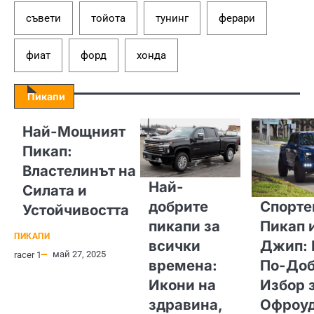
съвети
тойота
тунинг
ферари
фиат
форд
хонда
Пикапи
Най-Мощният
Пикап:
Властелинът на
Най-
Силата и
добрите
Спорте
Устойчивостта
пикапи за
Пикап 
ПИКАПИ
всички
Джип: 
май 27, 2025
racer 1
времена:
По-Доб
Икони на
Избор 
здравина,
Офроу