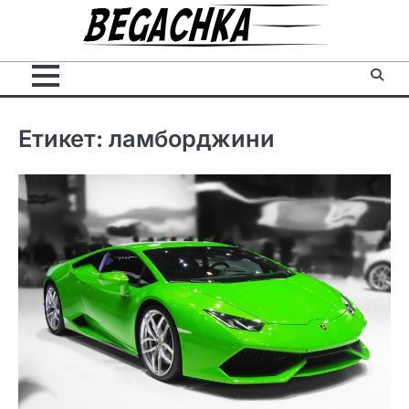
Skip
to
content
Етикет:
ламборджини