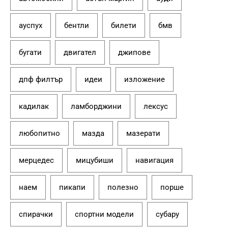
ауспух
бентли
билети
бмв
бугати
двигател
джипове
дпф филтър
идеи
изложение
кадилак
ламборджини
лексус
любопитно
мазда
мазерати
мерцедес
мицубиши
навигация
наем
пикапи
полезно
порше
спирачки
спортни модели
субару