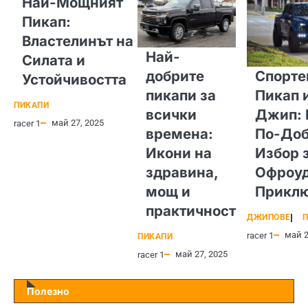
Най-Мощният
Пикап:
Властелинът на
Най-
Силата и
добрите
Спорте
Устойчивостта
пикапи за
Пикап 
ПИКАПИ
всички
Джип: 
май 27, 2025
racer 1
времена:
По-Доб
Икони на
Избор 
здравина,
Офроу
мощ и
Прикл
практичност
ДЖИПОВЕ
П
май 2
racer 1
ПИКАПИ
май 27, 2025
racer 1
Полезно