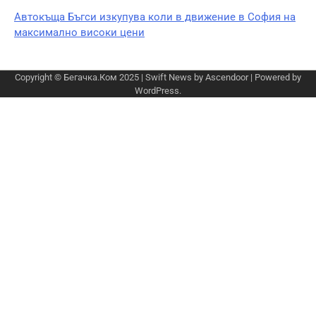
Автокъща Бъгси изкупува коли в движение в София на
максимално високи цени
Copyright © Бегачка.Ком 2025 | Swift News by
Ascendoor
| Powered by
WordPress
.