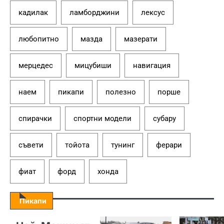
кадилак
ламборджини
лексус
любопитно
мазда
мазерати
мерцедес
мицубиши
навигация
наем
пикапи
полезно
порше
спирачки
спортни модели
субару
съвети
тойота
тунинг
ферари
фиат
форд
хонда
Пикапи