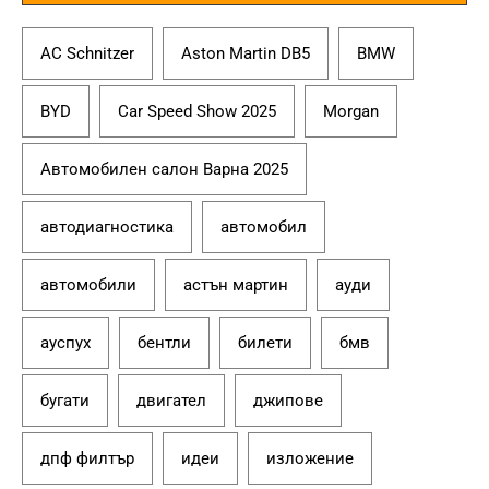
AC Schnitzer
Aston Martin DB5
BMW
BYD
Car Speed Show 2025
Morgan
Автомобилен салон Варна 2025
автодиагностика
автомобил
автомобили
астън мартин
ауди
ауспух
бентли
билети
бмв
бугати
двигател
джипове
дпф филтър
идеи
изложение