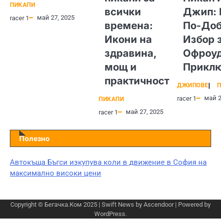
ПИКАПИ
всички
Джип: 
май 27, 2025
racer 1
времена:
По-Доб
Икони на
Избор 
здравина,
Офроу
мощ и
Прикл
практичност
ДЖИПОВЕ
П
май 2
racer 1
ПИКАПИ
май 27, 2025
racer 1
Полезно
Автокъща Бъгси изкупува коли в движение в София на
максимално високи цени
Copyright © Бегачка.Ком 2025 | Swift News by
Ascendoor
| Powered by
WordPress
.