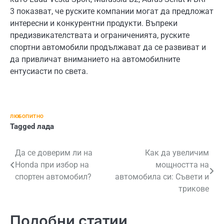
3 показват, че руските компании могат да предложат
интересни и конкурентни продукти. Въпреки
предизвикателствата и ограниченията, руските
спортни автомобили продължават да се развиват и
да привличат вниманието на автомобилните
ентусиасти по света.
ЛЮБОПИТНО
Tagged
лада
Навигация
Да се доверим ли на
Как да увеличим
Honda при избор на
мощността на
спортен автомобил?
автомобила си: Съвети и
трикове
Подобни статии