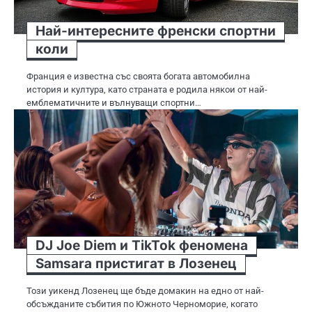
Най-интересните френски спортни
коли
Франция е известна със своята богата автомобилна
история и култура, като страната е родила някои от най-
емблематичните и вълнуващи спортни…
DJ Joe Diem и TikTok феномена
Samsara пристигат в Лозенец
Този уикенд Лозенец ще бъде домакин на едно от най-
обсъжданите събития по Южното Черноморие, когато