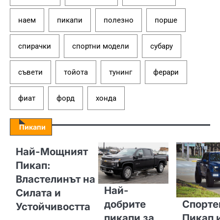
наем
пикапи
полезно
порше
спирачки
спортни модели
субару
съвети
тойота
тунинг
ферари
фиат
форд
хонда
Пикапи
Най-Мощният
Пикап:
Властелинът на
Най-
Силата и
добрите
Спорте
Устойчивостта
пикапи за
Пикап 