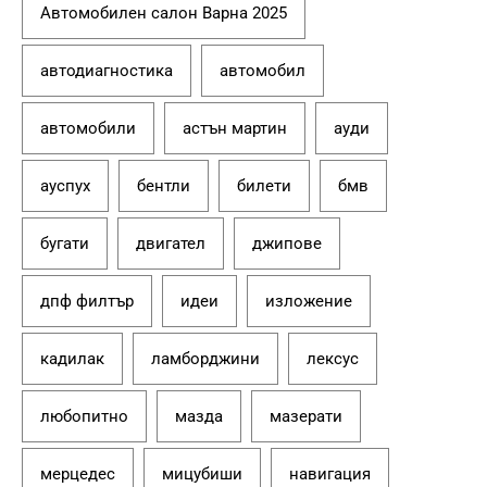
Автомобилен салон Варна 2025
автодиагностика
автомобил
автомобили
астън мартин
ауди
ауспух
бентли
билети
бмв
бугати
двигател
джипове
дпф филтър
идеи
изложение
кадилак
ламборджини
лексус
любопитно
мазда
мазерати
мерцедес
мицубиши
навигация