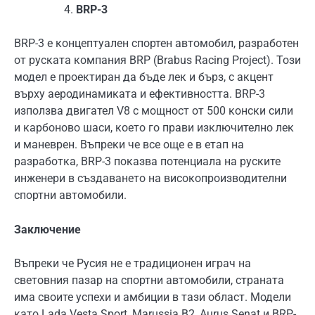
BRP-3
BRP-3 е концептуален спортен автомобил, разработен
от руската компания BRP (Brabus Racing Project). Този
модел е проектиран да бъде лек и бърз, с акцент
върху аеродинамиката и ефективността. BRP-3
използва двигател V8 с мощност от 500 конски сили
и карбоново шаси, което го прави изключително лек
и маневрен. Въпреки че все още е в етап на
разработка, BRP-3 показва потенциала на руските
инженери в създаването на високопроизводителни
спортни автомобили.
Заключение
Въпреки че Русия не е традиционен играч на
световния пазар на спортни автомобили, страната
има своите успехи и амбиции в тази област. Модели
като Lada Vesta Sport, Marussia B2, Aurus Senat и BRP-