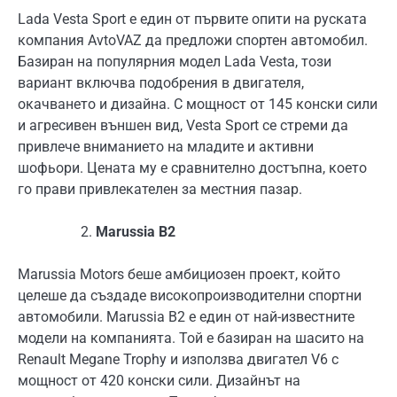
Lada Vesta Sport е един от първите опити на руската
компания AvtoVAZ да предложи спортен автомобил.
Базиран на популярния модел Lada Vesta, този
вариант включва подобрения в двигателя,
окачването и дизайна. С мощност от 145 конски сили
и агресивен външен вид, Vesta Sport се стреми да
привлече вниманието на младите и активни
шофьори. Цената му е сравнително достъпна, което
го прави привлекателен за местния пазар.
Marussia B2
Marussia Motors беше амбициозен проект, който
целеше да създаде високопроизводителни спортни
автомобили. Marussia B2 е един от най-известните
модели на компанията. Той е базиран на шасито на
Renault Megane Trophy и използва двигател V6 с
мощност от 420 конски сили. Дизайнът на