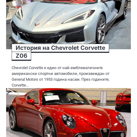
История на Chevrolet Corvette
Z06
Chevrolet Corvette е един от най-емблематичните
американски спортни автомобили, произвеждан от
General Motors от 1953 година насам. През годините,
Corvette…