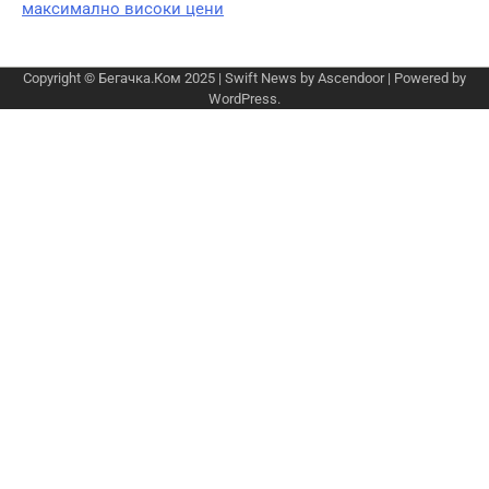
максимално високи цени
Copyright © Бегачка.Ком 2025 | Swift News by
Ascendoor
| Powered by
WordPress
.