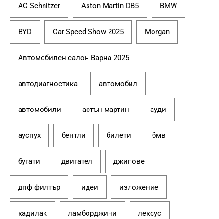
AC Schnitzer
Aston Martin DB5
BMW
BYD
Car Speed Show 2025
Morgan
Автомобилен салон Варна 2025
автодиагностика
автомобил
автомобили
астън мартин
ауди
ауспух
бентли
билети
бмв
бугати
двигател
джипове
дпф филтър
идеи
изложение
кадилак
ламборджини
лексус