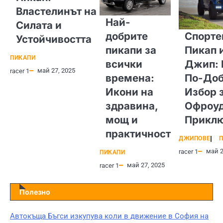
Властелинът на
Най-
Силата и
добрите
Спорте
Устойчивостта
пикапи за
Пикап 
ПИКАПИ
всички
Джип: 
май 27, 2025
racer 1
времена:
По-Доб
Икони на
Избор 
здравина,
Офроу
мощ и
Прикл
практичност
ДЖИПОВЕ
П
май 2
racer 1
ПИКАПИ
май 27, 2025
racer 1
Полезно
Автокъща Бъгси изкупува коли в движение в София на