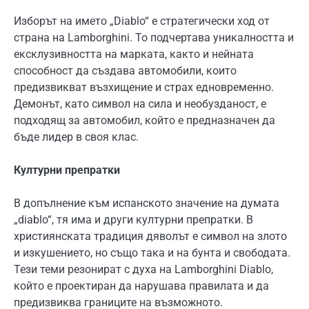
Изборът на името „Diablo“ е стратегически ход от
страна на Lamborghini. То подчертава уникалността и
ексклузивността на марката, както и нейната
способност да създава автомобили, които
предизвикват възхищение и страх едновременно.
Демонът, като символ на сила и необузданост, е
подходящ за автомобил, който е предназначен да
бъде лидер в своя клас.
Културни препратки
В допълнение към испанското значение на думата
„diablo“, тя има и други културни препратки. В
християнската традиция дяволът е символ на злото
и изкушението, но също така и на бунта и свободата.
Тези теми резонират с духа на Lamborghini Diablo,
който е проектиран да нарушава правилата и да
предизвиква границите на възможното.