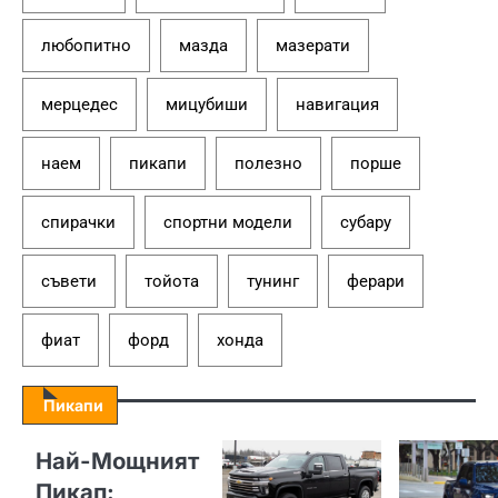
любопитно
мазда
мазерати
мерцедес
мицубиши
навигация
наем
пикапи
полезно
порше
спирачки
спортни модели
субару
съвети
тойота
тунинг
ферари
фиат
форд
хонда
Пикапи
Най-Мощният
Пикап: