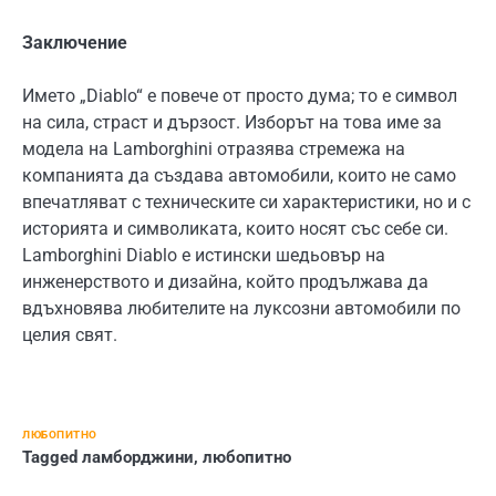
Заключение
Името „Diablo“ е повече от просто дума; то е символ
на сила, страст и дързост. Изборът на това име за
модела на Lamborghini отразява стремежа на
компанията да създава автомобили, които не само
впечатляват с техническите си характеристики, но и с
историята и символиката, които носят със себе си.
Lamborghini Diablo е истински шедьовър на
инженерството и дизайна, който продължава да
вдъхновява любителите на луксозни автомобили по
целия свят.
ЛЮБОПИТНО
Tagged
ламборджини
,
любопитно