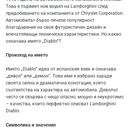
Това е първият нов модел на Lamborghini след
придобиването на компанията от Chrysler Corporation.
Автомобилът бързо печели популярност
благодарение на своя футуристичен дизайн и
впечатляващи технически характеристики. Но какво
означава името „Diablo“?
Произход на името
Името „Diablo“ идва от испанския език и означава
„дявол“ или „демон“. Това име е избрано заради
своята силна и драматична конотация, която
съответства на характера на автомобила. Дяволът
често се свързва с нещо опасно, мощно и неукротимо
– качества, които перфектно описват Lamborghini
Diablo.
Символика и значение