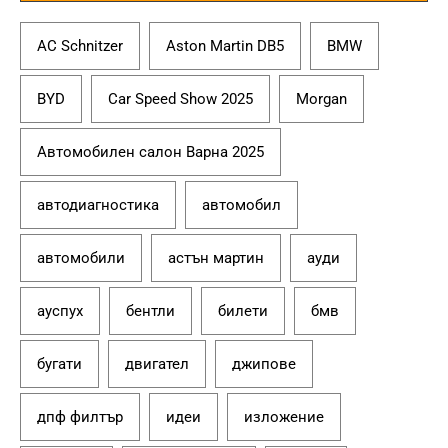
AC Schnitzer
Aston Martin DB5
BMW
BYD
Car Speed Show 2025
Morgan
Автомобилен салон Варна 2025
автодиагностика
автомобил
автомобили
астън мартин
ауди
ауспух
бентли
билети
бмв
бугати
двигател
джипове
дпф филтър
идеи
изложение