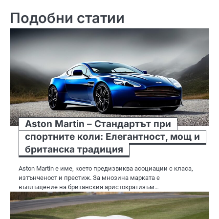
Подобни статии
Aston Martin – Стандартът при
спортните коли: Елегантност, мощ и
британска традиция
Aston Martin е име, което предизвиква асоциации с класа,
изтънченост и престиж. За мнозина марката е
въплъщение на британския аристократизъм…