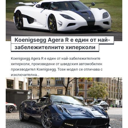
Koenigsegg Agera R е един от най-
забележителните хиперколи
Koenigsegg Agera R е един от най-забележителните
хиперколи, произведени от шведския автомобилен
производител Koenigsegg. Този модел се отличава с
изключителна…