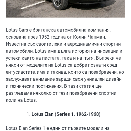
Lotus Cars е британска автомобилна компания,
основана през 1952 година от Колин Чапман.
Известна със своите леки и аеродинамични спортни
автомобили, Lotus има дълга история на иновации и
успехи както на пистата, така и на пътя. Въпреки че
някои от моделите на Lotus са добре познати сред
ентусиастите, има и такива, които са позабравени, но
заслужават внимание заради своя уникален дизайн
и технически постижения. В тази статия ще
разгледаме няколко от тези позабравени спортни
коли на Lotus.
Lotus Elan (Series 1, 1962-1968)
Lotus Elan Series 1 е един от първите модели на