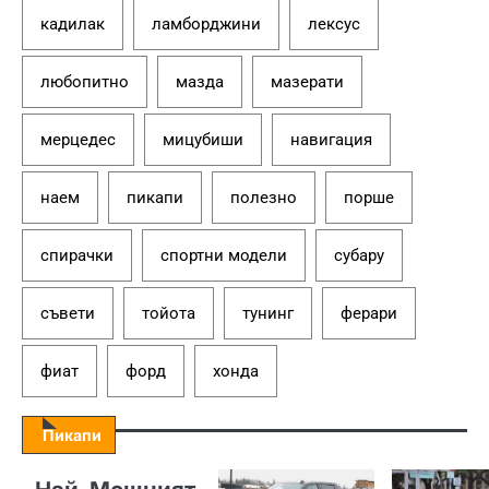
кадилак
ламборджини
лексус
любопитно
мазда
мазерати
мерцедес
мицубиши
навигация
наем
пикапи
полезно
порше
спирачки
спортни модели
субару
съвети
тойота
тунинг
ферари
фиат
форд
хонда
Пикапи