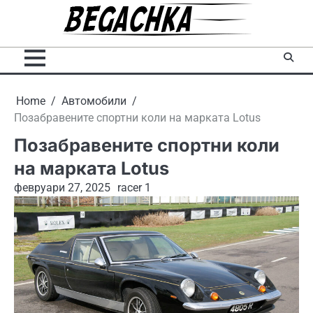
Skip
to
content
Home
Автомобили
Позабравените спортни коли на марката Lotus
Позабравените спортни коли
на марката Lotus
февруари 27, 2025
racer 1