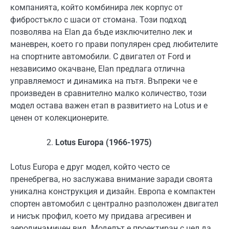
компанията, който комбинира лек корпус от
фибростъкло с шаси от стомана. Този подход
позволява на Elan да бъде изключително лек и
маневрен, което го прави популярен сред любителите
на спортните автомобили. С двигател от Ford и
независимо окачване, Elan предлага отлична
управляемост и динамика на пътя. Въпреки че е
произведен в сравнително малко количество, този
модел остава важен етап в развитието на Lotus и е
ценен от колекционерите.
Lotus Europa (1966-1975)
Lotus Europa е друг модел, който често се
пренебрегва, но заслужава внимание заради своята
уникална конструкция и дизайн. Европа е компактен
спортен автомобил с централно разположен двигател
и нисък профил, което му придава агресивен и
аеродинамичен вид. Моделът е проектиран с цел да