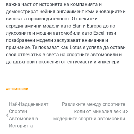
важна част от историята на компанията и
демонстрират нейния ангажимент към иновациите и
високата производителност. От леките и
аеродинамични модели като Elan и Europa до по-
луксозните и мощни автомобили като Excel, тези
позабравени модели заслужават внимание и
признание. Те показват как Lotus е успяла да остави
своя отпечатък в света на спортните автомобили и
да вдъхнови поколения от ентусиасти и инженери.
АВТОМОБИЛИ
Навигация
Най-Надцененият
Разликите между спортните
Спортен
коли от миналия век и
Автомобил в
модерните спортни автомобили
Историята