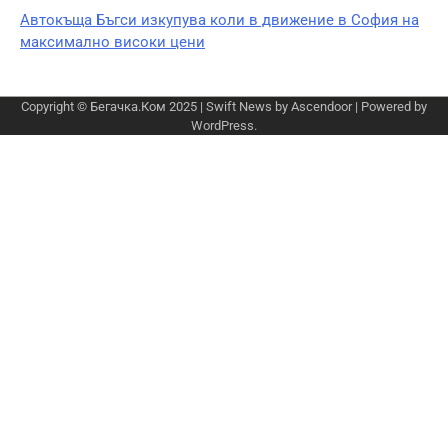
Автокъща Бъгси изкупува коли в движение в София на
максимално високи цени
Copyright © Бегачка.Ком 2025 | Swift News by
Ascendoor
| Powered by
WordPress
.