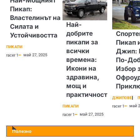
Най-Мощният
Пикап:
Властелинът на
Най-
Силата и
добрите
Спорте
Устойчивостта
пикапи за
Пикап 
ПИКАПИ
всички
Джип: 
май 27, 2025
racer 1
времена:
По-Доб
Икони на
Избор 
здравина,
Офроу
мощ и
Прикл
практичност
ДЖИПОВЕ
П
май 2
racer 1
ПИКАПИ
май 27, 2025
racer 1
Полезно