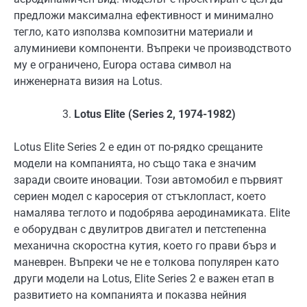
предложи максимална ефективност и минимално
тегло, като използва композитни материали и
алуминиеви компоненти. Въпреки че производството
му е ограничено, Europa остава символ на
инженерната визия на Lotus.
Lotus Elite (Series 2, 1974-1982)
Lotus Elite Series 2 е един от по-рядко срещаните
модели на компанията, но също така е значим
заради своите иновации. Този автомобил е първият
сериен модел с каросерия от стъклопласт, което
намалява теглото и подобрява аеродинамиката. Elite
е оборудван с двулитров двигател и петстепенна
механична скоростна кутия, което го прави бърз и
маневрен. Въпреки че не е толкова популярен като
други модели на Lotus, Elite Series 2 е важен етап в
развитието на компанията и показва нейния