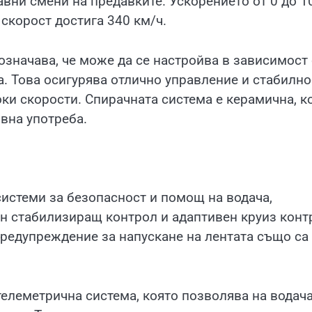
авни смени на предавките. Ускорението от 0 до 1
 скорост достига 340 км/ч.
означава, че може да се настройва в зависимост 
а. Това осигурява отлично управление и стабилно
ки скорости. Спирачната система е керамична, к
вна употреба.
 системи за безопасност и помощ на водача,
н стабилизиращ контрол и адаптивен круиз конт
предупреждение за напускане на лентата също са
елеметрична система, която позволява на водача