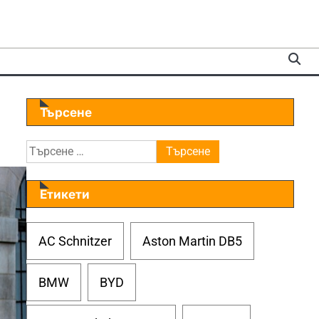
Търсене
Търсене
за:
Етикети
AC Schnitzer
Aston Martin DB5
BMW
BYD