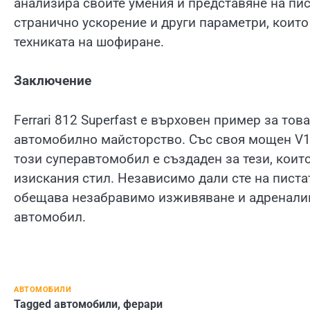
анализира своите умения и представяне на пис
странично ускорение и други параметри, които
техниката на шофиране.
Заключение
Ferrari 812 Superfast е върховен пример за т
автомобилно майсторство. Със своя мощен V12
този суперавтомобил е създаден за тези, които
изискания стил. Независимо дали сте на пистата
обещава незабравимо изживяване и адреналин,
автомобил.
АВТОМОБИЛИ
Tagged
автомобили
,
ферари