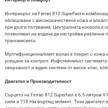
Интериорът на Ferrari 812 Superfast е комбина
облицовани с висококачествена кожа и алкан
при дълги пътувания. Централната конзола е о
позволяват на водача да настройва различни 
трансмисията.
Мултифункционалният волан е покрит с кожа и
усещане за контрол. Инфотейнмънт системата в
свързаност и аудио система от висок клас, ко
Двигател и Производителност
Сърцето на Ferrari 812 Superfast е 6.5-литров 
сили и 718 Нм въртящ момент. Този двигател е