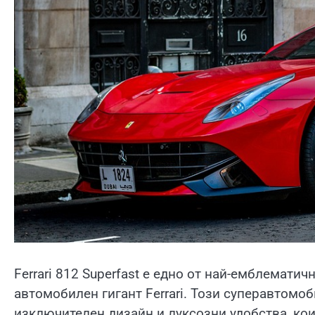
Ferrari 812 Superfast е едно от най-емблемат
автомобилен гигант Ferrari. Този суперавтом
изключителен дизайн и луксозни удобства, кои