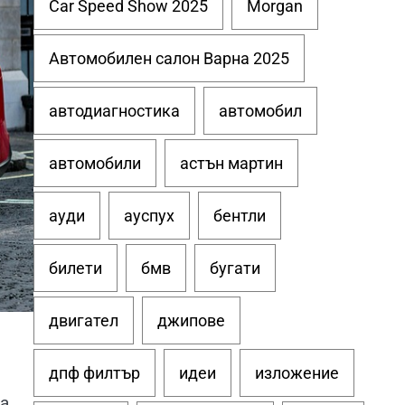
Car Speed Show 2025
Morgan
Автомобилен салон Варна 2025
автодиагностика
автомобил
автомобили
астън мартин
ауди
ауспух
бентли
билети
бмв
бугати
двигател
джипове
дпф филтър
идеи
изложение
ва