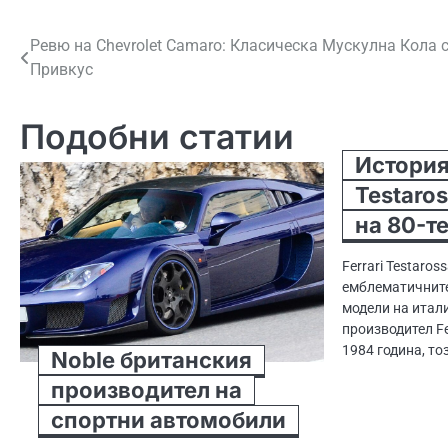
Навигация
Ревю на Chevrolet Camaro: Класическа Мускулна Кола 
Привкус
Подобни статии
Историят
Testaro
на 80-т
Ferrari Testaros
емблематичнит
модели на итал
производител Fe
1984 година, т
Noble британския
производител на
спортни автомобили