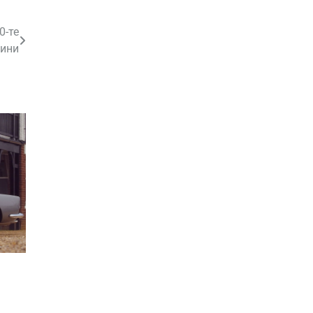
0-те
дини