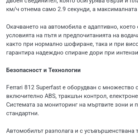
двоен съединител, която осигурява бързи и пл
км/ч отнема само 2.9 секунди, а максималната
Окачването на автомобила е адаптивно, което 
условията на пътя и предпочитанията на водач
както при нормално шофиране, така и при висо
гарантира надеждно спиране дори при интензи
Безопасност и Технологии
Ferrari 812 Superfast е оборудван с множество
включително ABS, тракшън контрол, електроне
Системата за мониторинг на мъртвите зони и 
стандартни.
Автомобилът разполага и с усъвършенствана т