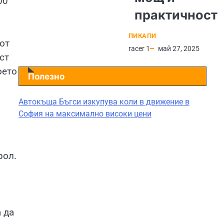
00
практичност
ПИКАПИ
от
racer 1
май 27, 2025
ст
оето
Полезно
Автокъща Бъгси изкупува коли в движение в
София на максимално високи цени
рол.
 да