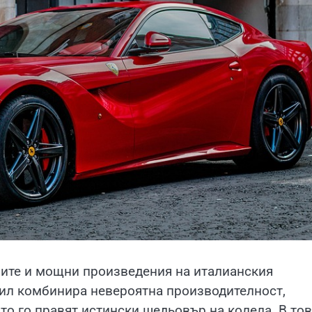
ичните и мощни произведения на италианския
обил комбинира невероятна производителност,
то го правят истински шедьовър на колела. В то