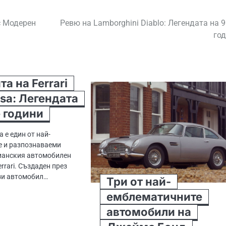
с Модерен
Ревю на Lamborghini Diablo: Легендата на 9
го
а на Ferrari
ssa: Легендата
е години
sa е един от най-
е и разпознаваеми
ианския автомобилен
rrari. Създаден през
ози автомобил…
Три от най-
емблематичните
автомобили на