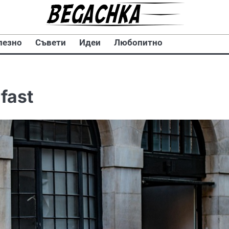
лезно
Съвети
Идеи
Любопитно
fast