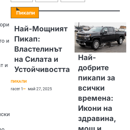
Пикапи
дори
Най-Мощният
Пикап:
то и
Властелинът
Най-
на Силата и
т и
добрите
Устойчивостта
пикапи за
ПИКАПИ
всички
racer 1
май 27, 2025
времена:
Икони на
нски
здравина,
мощ и