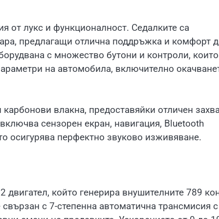
ция от лукс и функционалност. Седалките са
тара, предлагащи отлична поддръжка и комфорт 
борудвана с множество бутони и контроли, които
параметри на автомобила, включително окачване
 карбонови влакна, предоставяйки отличен захва
ключва сензорен екран, навигация, Bluetooth
ято осигурява перфектно звуково изживяване.
V12 двигател, който генерира внушителните 789 ко
 свързан с 7-степенна автоматична трансмисия с