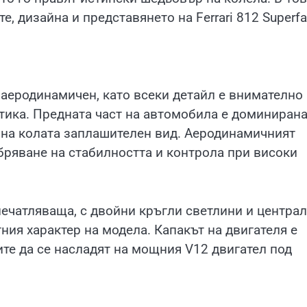
 дизайна и представянето на Ferrari 812 Superfa
 и аеродинамичен, като всеки детайл е внимателно
тика. Предната част на автомобила е доминирана
 на колата заплашителен вид. Аеродинамичният
бряване на стабилността и контрола при високи
печатляваща, с двойни кръгли светлини и центра
ния характер на модела. Капакът на двигателя е
те да се насладят на мощния V12 двигател под