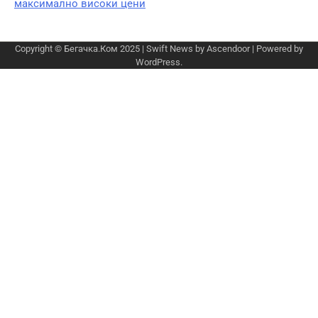
максимално високи цени
Copyright © Бегачка.Ком 2025 | Swift News by
Ascendoor
| Powered by
WordPress
.