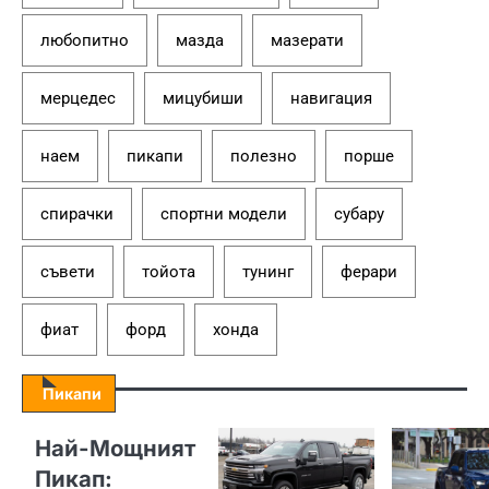
любопитно
мазда
мазерати
мерцедес
мицубиши
навигация
наем
пикапи
полезно
порше
спирачки
спортни модели
субару
съвети
тойота
тунинг
ферари
фиат
форд
хонда
Пикапи
Най-Мощният
Пикап: