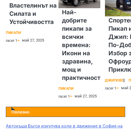
Властелинът на
Най-
Силата и
добрите
Спорте
Устойчивостта
пикапи за
Пикап 
ПИКАПИ
всички
Джип: 
май 27, 2025
racer 1
времена:
По-Доб
Икони на
Избор 
здравина,
Офроу
мощ и
Прикл
практичност
ДЖИПОВЕ
П
май 2
racer 1
ПИКАПИ
май 27, 2025
racer 1
Полезно
Автокъща Бъгси изкупува коли в движение в София на