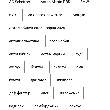
AC Schnitzer
Aston Martin DB5
BMW
BYD
Car Speed Show 2025
Morgan
Автомобилен салон Варна 2025
автодиагностика
автомобил
автомобили
астън мартин
ауди
ауспух
бентли
билети
бмв
бугати
двигател
джипове
дпф филтър
идеи
изложение
кадилак
ламборджини
лексус