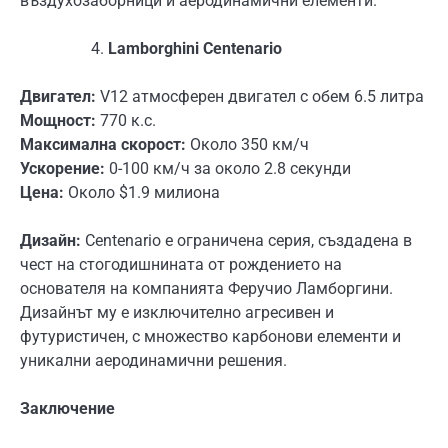
въздухозаборници и аеродинамични елементи.
Lamborghini Centenario
Двигател:
V12 атмосферен двигател с обем 6.5 литра
Мощност:
770 к.с.
Максимална скорост:
Около 350 км/ч
Ускорение:
0-100 км/ч за около 2.8 секунди
Цена:
Около $1.9 милиона
Дизайн:
Centenario е ограничена серия, създадена в
чест на стогодишнината от рождението на
основателя на компанията Феручио Ламборгини.
Дизайнът му е изключително агресивен и
футуристичен, с множество карбонови елементи и
уникални аеродинамични решения.
Заключение