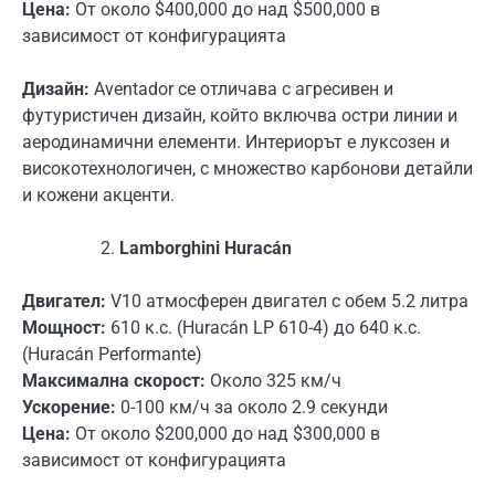
Цена:
От около $400,000 до над $500,000 в
зависимост от конфигурацията
Дизайн:
Aventador се отличава с агресивен и
футуристичен дизайн, който включва остри линии и
аеродинамични елементи. Интериорът е луксозен и
високотехнологичен, с множество карбонови детайли
и кожени акценти.
Lamborghini Huracán
Двигател:
V10 атмосферен двигател с обем 5.2 литра
Мощност:
610 к.с. (Huracán LP 610-4) до 640 к.с.
(Huracán Performante)
Максимална скорост:
Около 325 км/ч
Ускорение:
0-100 км/ч за около 2.9 секунди
Цена:
От около $200,000 до над $300,000 в
зависимост от конфигурацията