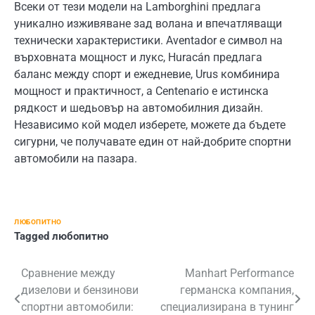
Всеки от тези модели на Lamborghini предлага
уникално изживяване зад волана и впечатляващи
технически характеристики. Aventador е символ на
върховната мощност и лукс, Huracán предлага
баланс между спорт и ежедневие, Urus комбинира
мощност и практичност, а Centenario е истинска
рядкост и шедьовър на автомобилния дизайн.
Независимо кой модел изберете, можете да бъдете
сигурни, че получавате един от най-добрите спортни
автомобили на пазара.
ЛЮБОПИТНО
Tagged
любопитно
Навигация
Сравнение между
Manhart Performance
дизелови и бензинови
германска компания,
спортни автомобили:
специализирана в тунинг