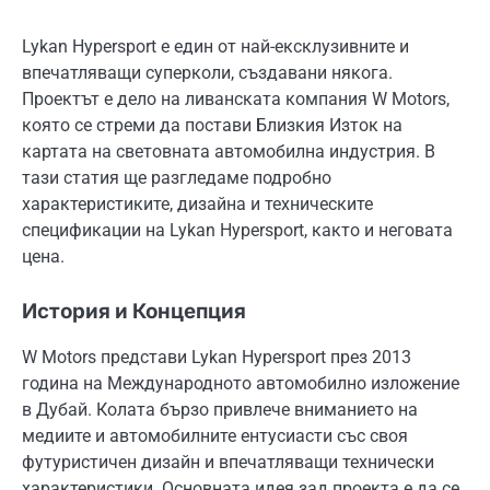
Lykan Hypersport е един от най-ексклузивните и
впечатляващи суперколи, създавани някога.
Проектът е дело на ливанската компания W Motors,
която се стреми да постави Близкия Изток на
картата на световната автомобилна индустрия. В
тази статия ще разгледаме подробно
характеристиките, дизайна и техническите
спецификации на Lykan Hypersport, както и неговата
цена.
История и Концепция
W Motors представи Lykan Hypersport през 2013
година на Международното автомобилно изложение
в Дубай. Колата бързо привлече вниманието на
медиите и автомобилните ентусиасти със своя
футуристичен дизайн и впечатляващи технически
характеристики. Основната идея зад проекта е да се