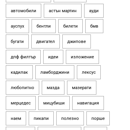
автомобили
астън мартин
ауди
ауспух
бентли
билети
бмв
бугати
двигател
джипове
дпф филтър
идеи
изложение
кадилак
ламборджини
лексус
любопитно
мазда
мазерати
мерцедес
мицубиши
навигация
наем
пикапи
полезно
порше