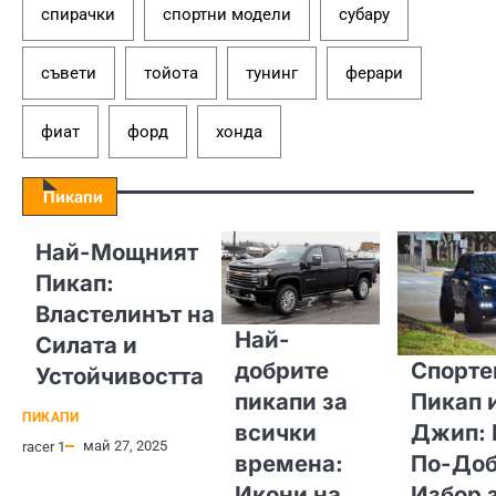
спирачки
спортни модели
субару
съвети
тойота
тунинг
ферари
фиат
форд
хонда
Пикапи
Най-Мощният
Пикап:
Властелинът на
Най-
Силата и
добрите
Спорте
Устойчивостта
пикапи за
Пикап 
ПИКАПИ
всички
Джип: 
май 27, 2025
racer 1
времена:
По-Доб
Икони на
Избор 