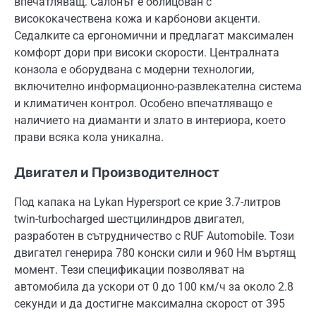
впечатляващ. Салонът е облицован с
висококачествена кожа и карбонови акценти.
Седалките са ергономични и предлагат максимален
комфорт дори при високи скорости. Централната
конзола е оборудвана с модерни технологии,
включително информационно-развлекателна система
и климатичен контрол. Особено впечатляващо е
наличието на диаманти и злато в интериора, което
прави всяка кола уникална.
Двигател и Производителност
Под капака на Lykan Hypersport се крие 3.7-литров
twin-turbocharged шестцилиндров двигател,
разработен в сътрудничество с RUF Automobile. Този
двигател генерира 780 конски сили и 960 Нм въртящ
момент. Тези спецификации позволяват на
автомобила да ускори от 0 до 100 км/ч за около 2.8
секунди и да достигне максимална скорост от 395