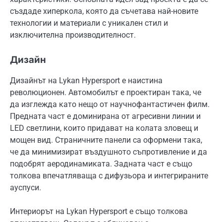
създаде хиперкола, която да съчетава най-новите
технологии и материали с уникален стил и
изключителна производителност.
Дизайн
Дизайнът на Lykan Hypersport е наистина
революционен. Автомобилът е проектиран така, че
да изглежда като нещо от научнофантастичен филм.
Предната част е доминирана от агресивни линии и
LED светлини, които придават на колата зловещ и
мощен вид. Страничните панели са оформени така,
че да минимизират въздушното съпротивление и да
подобрят аеродинамиката. Задната част е също
толкова впечатляваща с дифузьора и интегрираните
ауспуси.
Интериорът на Lykan Hypersport е също толкова