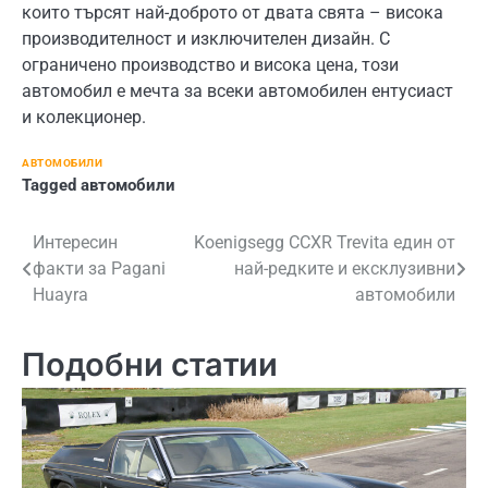
които търсят най-доброто от двата свята – висока
производителност и изключителен дизайн. С
ограничено производство и висока цена, този
автомобил е мечта за всеки автомобилен ентусиаст
и колекционер.
АВТОМОБИЛИ
Tagged
автомобили
Навигация
Интересин
Koenigsegg CCXR Trevita един от
факти за Pagani
най-редките и ексклузивни
Huayra
автомобили
Подобни статии