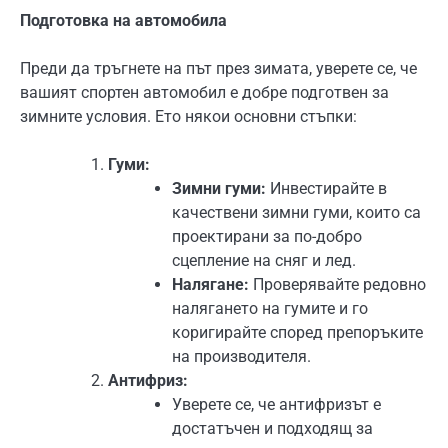
Подготовка на автомобила
Преди да тръгнете на път през зимата, уверете се, че
вашият спортен автомобил е добре подготвен за
зимните условия. Ето някои основни стъпки:
Гуми:
Зимни гуми:
Инвестирайте в
качествени зимни гуми, които са
проектирани за по-добро
сцепление на сняг и лед.
Налягане:
Проверявайте редовно
налягането на гумите и го
коригирайте според препоръките
на производителя.
Антифриз:
Уверете се, че антифризът е
достатъчен и подходящ за