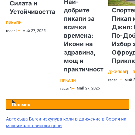
Най-
Силата и
добрите
Спорте
Устойчивостта
пикапи за
Пикап 
ПИКАПИ
всички
Джип: 
май 27, 2025
racer 1
времена:
По-Доб
Икони на
Избор 
здравина,
Офроу
мощ и
Прикл
практичност
ДЖИПОВЕ
П
май 2
racer 1
ПИКАПИ
май 27, 2025
racer 1
Полезно
Автокъща Бъгси изкупува коли в движение в София на
максимално високи цени