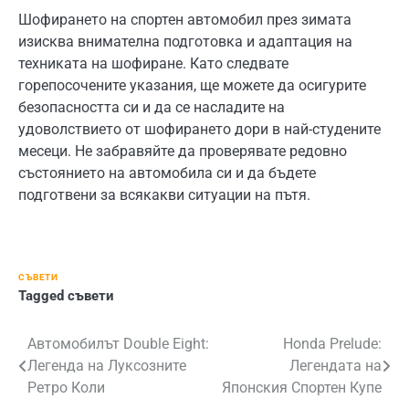
Шофирането на спортен автомобил през зимата
изисква внимателна подготовка и адаптация на
техниката на шофиране. Като следвате
горепосочените указания, ще можете да осигурите
безопасността си и да се насладите на
удоволствието от шофирането дори в най-студените
месеци. Не забравяйте да проверявате редовно
състоянието на автомобила си и да бъдете
подготвени за всякакви ситуации на пътя.
СЪВЕТИ
Tagged
съвети
Навигация
Автомобилът Double Eight:
Honda Prelude:
Легенда на Луксозните
Легендата на
Ретро Коли
Японския Спортен Купе