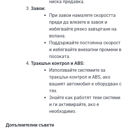
ниска предавка.
Завои:
При завои намалете скоростта
преди да влезете в завоя и
избягвайте рязко завъртане на
волана.
Поддържайте постоянна скорост
и избягвайте внезапни промени в
посоката.
Тракшън контрол и ABS:
Използвайте системите за
тракшън контрол и ABS, ако
вашият автомобил е оборудван с
тях.
Знайте как работят тези системи
и ги активирайте, ако е
необходимо.
Допълнителни съвети