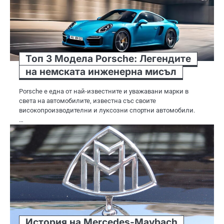
Топ 3 Модела Porsche: Легендите
на немската инженерна мисъл
Porsche е една от най-известните и уважавани марки в
света на автомобилите, известна със своите
високопроизводителни и луксозни спортни автомобили.
…
История на Mercedes-Maybach