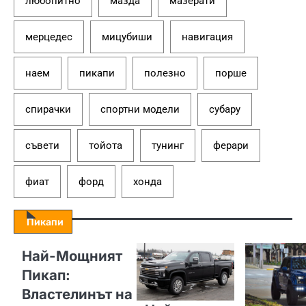
любопитно
мазда
мазерати
мерцедес
мицубиши
навигация
наем
пикапи
полезно
порше
спирачки
спортни модели
субару
съвети
тойота
тунинг
ферари
фиат
форд
хонда
Пикапи
Най-Мощният
Пикап:
Властелинът на