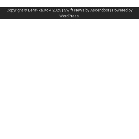
Copyright © Бегачка.Ком 2025 | Swift News by
Ascendoor
| Powered by
WordPress
.