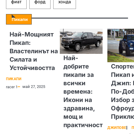
фиат
форд
хонда
Пикапи
Най-Мощният
Пикап:
Властелинът на
Най-
Силата и
добрите
Спорте
Устойчивостта
пикапи за
Пикап 
ПИКАПИ
всички
Джип: 
май 27, 2025
racer 1
времена:
По-Доб
Икони на
Избор 
здравина,
Офроу
мощ и
Прикл
практичност
ДЖИПОВЕ
П