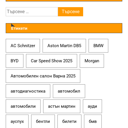
Търсене
за:
Етикети
AC Schnitzer
Aston Martin DB5
BMW
BYD
Car Speed Show 2025
Morgan
Автомобилен салон Варна 2025
автодиагностика
автомобил
автомобили
астън мартин
ауди
ауспух
бентли
билети
бмв