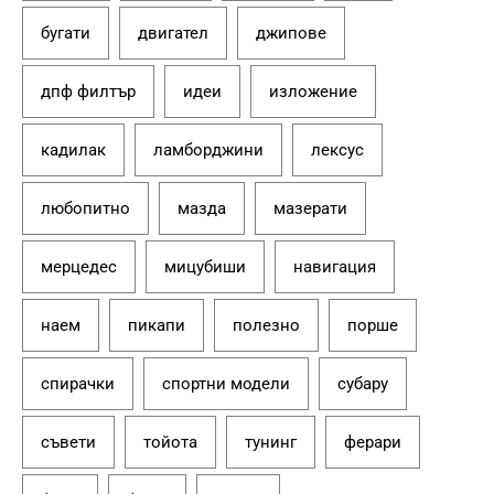
бугати
двигател
джипове
дпф филтър
идеи
изложение
кадилак
ламборджини
лексус
любопитно
мазда
мазерати
мерцедес
мицубиши
навигация
наем
пикапи
полезно
порше
спирачки
спортни модели
субару
съвети
тойота
тунинг
ферари