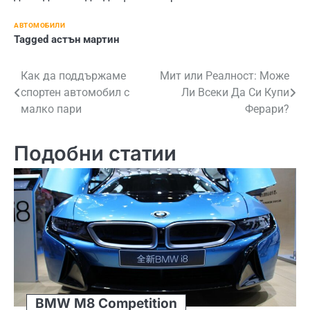
АВТОМОБИЛИ
Tagged
астън мартин
Навигация
Как да поддържаме
Мит или Реалност: Може
спортен автомобил с
Ли Всеки Да Си Купи
малко пари
Ферари?
Подобни статии
BMW M8 Competition