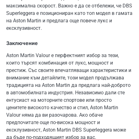
максимална скорост. Важно е да се отбележи, че DBS
Superleggera е позициониран като топ модел в гамата
на Aston Martin и предлага още повече лукс и
ексклузивност.
Заключение
Aston Martin Valour е перфектният избор за тези,
които търсят комбинация от лукс, мощност и
престиж. Със своите впечатляващи характеристики и
внимание към детайлите, този модел продължава
традицията на Aston Martin да предлага най-доброто
в автомобилната индустрия. Независимо дали сте
ентусиаст на моторните спортове или просто
ценитете високото качество и стил, Aston Martin
Valour няма да ви разочарова. Ако обаче
предпочитате още по-висока мощност и
ексклузивност, Aston Martin DBS Superleggera може
да бъде по-подходящият избор за вас.