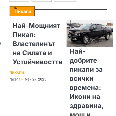
Пикапи
Най-Мощният
Пикап:
Властелинът
о
Най-
на Силата и
добрите
Устойчивостта
пикапи за
ПИКАПИ
всички
racer 1
май 27, 2025
времена:
Икони на
здравина,
мощ и