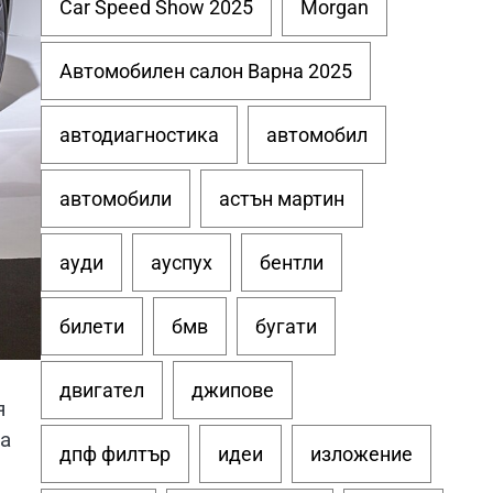
Car Speed Show 2025
Morgan
Автомобилен салон Варна 2025
автодиагностика
автомобил
автомобили
астън мартин
ауди
ауспух
бентли
билети
бмв
бугати
двигател
джипове
я
на
дпф филтър
идеи
изложение