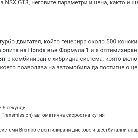
 NSX GT3, неговите параметри и цена, както и ще
турбо двигател, който генерира около 500 конски
а опита на Honda във Формула 1 и е оптимизиран
т е комбиниран с хибридна система, която вклю
 което позволява на автомобила да постигне още
.8 секунди
 Transmission) автоматична скоростна кутия
истеми Brembo с вентилирани дискове и шестбутални апа