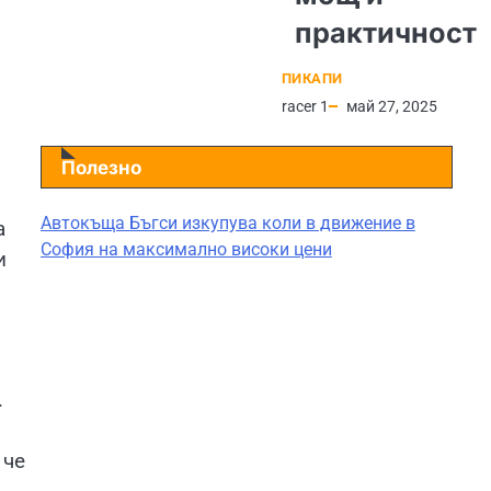
практичност
ПИКАПИ
racer 1
май 27, 2025
Полезно
Автокъща Бъгси изкупува коли в движение в
а
София на максимално високи цени
и
.
 че