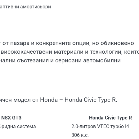
даптивни амортисьори
 от пазара и конкретните опции, но обикновено
 висококачествени материали и технологии, коит
нални състезания и сериозни автомобилни
ен модел от Honda – Honda Civic Type R.
 NSX GT3
Honda Civic Type R
ибридна система
2.0-литров VTEC турбо I4
306 к.с.