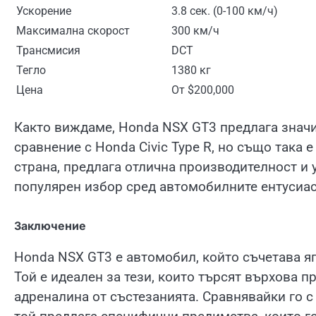
Ускорение
3.8 сек. (0-100 км/ч)
Максимална скорост
300 км/ч
Трансмисия
DCT
Тегло
1380 кг
Цена
От $200,000
Както виждаме, Honda NSX GT3 предлага значи
сравнение с Honda Civic Type R, но също така е 
страна, предлага отлична производителност и 
популярен избор сред автомобилните ентусиас
Заключение
Honda NSX GT3 е автомобил, който съчетава я
Той е идеален за тези, които търсят върхова п
адреналина от състезанията. Сравнявайки го с