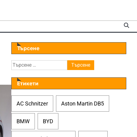
Търсене
Търсене
за:
Етикети
AC Schnitzer
Aston Martin DB5
BMW
BYD