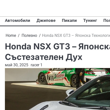
Skip
to
content
Автомобили
Джипове
Пикапи
Тунинг
По
Home
Полезно
Honda NSX GT3 – Японска Технологи
Honda NSX GT3 – Японск
Състезателен Дух
май 30, 2025
racer 1