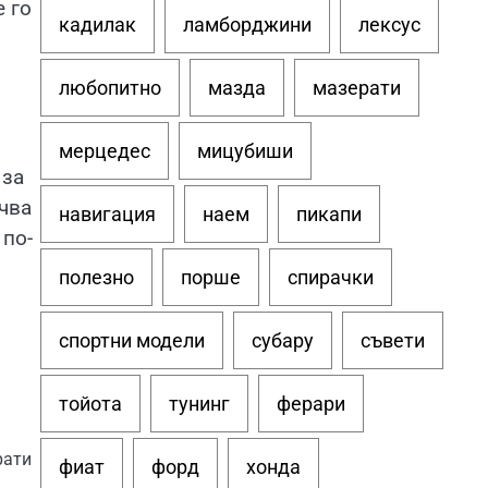
 го
кадилак
ламборджини
лексус
любопитно
мазда
мазерати
мерцедес
мицубиши
 за
чва
навигация
наем
пикапи
 по-
полезно
порше
спирачки
спортни модели
субару
съвети
тойота
тунинг
ферари
рати
фиат
форд
хонда