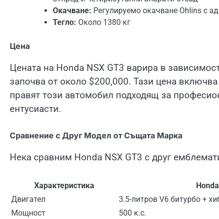
Окачване:
Регулируемо окачване Ohlins с а
Тегло:
Около 1380 кг
Цена
Цената на Honda NSX GT3 варира в зависимост
започва от около $200,000. Тази цена включва
правят този автомобил подходящ за професио
ентусиасти.
Сравнение с Друг Модел от Същата Марка
Нека сравним Honda NSX GT3 с друг емблематич
Характеристика
Honda
Двигател
3.5-литров V6 битурбо + х
Мощност
500 к.с.