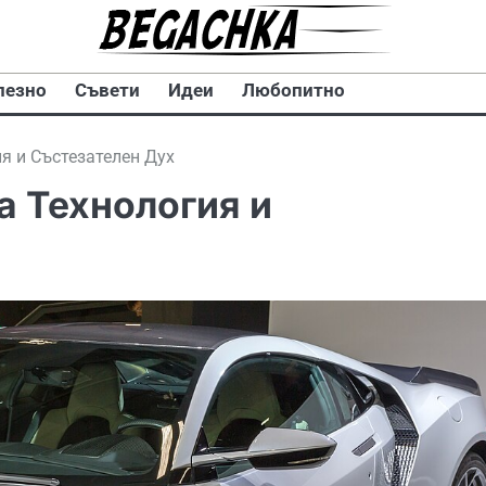
лезно
Съвети
Идеи
Любопитно
я и Състезателен Дух
а Технология и