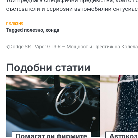
той предлага специфични предимства, които г
състезатели и сериозни автомобилни ентусиас
ПОЛЕЗНО
Tagged
полезно
,
хонда
Навигация
Dodge SRT Viper GT3-R – Мощност и Престиж на Колела
Подобни статии
Помагат ли фирмите
Автокоз