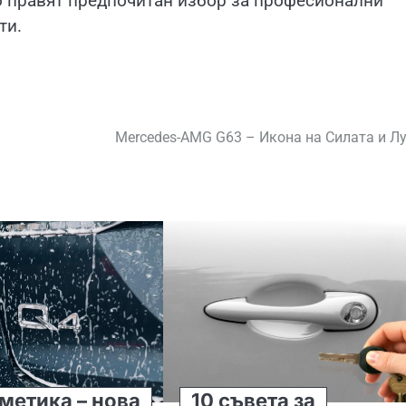
о правят предпочитан избор за професионални
ти.
Mercedes-AMG G63 – Икона на Силата и Л
метика – нова
10 съвета за