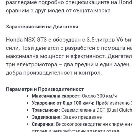
разгледаме подробно спецификациите на Honda
сравним с друг модел от същата марка.
Характеристики на Двигателя
Honda NSX GT3 е оборудван с 3.5-литров V6 би
сили. Този двигател е разработен с помощта н
максимална мощност и ефективност. Двигателя
три електромотора – два предни и един заден,
добра производителност и контрол.
Параметри и Производителност
Максимална скорост:
Около 300 км/ч
Ускорение от 0 до 100 км/ч:
Приблизително 3
Трансмисия:
Седемстепенна DCT (Dual Clutch
Задвижване:
Задно предаване
Спирачки:
Високопроизводителни спирачни с
отпред и четирибутални апарати отзад