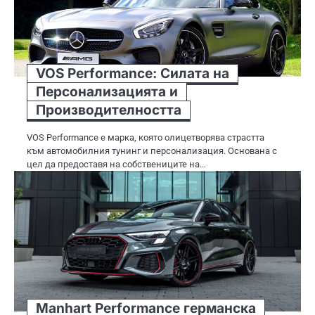
VOS Performance: Силата на
Персонализацията и
Производителността
VOS Performance е марка, която олицетворява страстта
към автомобилния тунинг и персонализация. Основана с
цел да предоставя на собствениците на…
Manhart Performance германска