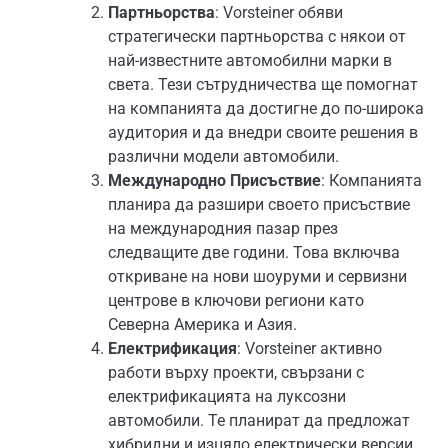
Партньорства
: Vorsteiner обяви
стратегически партньорства с някои от
най-известните автомобилни марки в
света. Тези сътрудничества ще помогнат
на компанията да достигне до по-широка
аудитория и да внедри своите решения в
различни модели автомобили.
Международно Присъствие
: Компанията
планира да разшири своето присъствие
на международния пазар през
следващите две години. Това включва
откриване на нови шоуруми и сервизни
центрове в ключови региони като
Северна Америка и Азия.
Електрификация
: Vorsteiner активно
работи върху проекти, свързани с
електрификацията на луксозни
автомобили. Те планират да предложат
хибридни и изцяло електрически версии