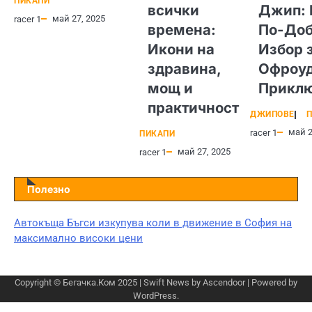
ПИКАПИ
всички
Джип: 
май 27, 2025
racer 1
времена:
По-Доб
Икони на
Избор 
здравина,
Офроу
мощ и
Прикл
практичност
ДЖИПОВЕ
П
май 2
racer 1
ПИКАПИ
май 27, 2025
racer 1
Полезно
Автокъща Бъгси изкупува коли в движение в София на
максимално високи цени
Copyright © Бегачка.Ком 2025 | Swift News by
Ascendoor
| Powered by
WordPress
.