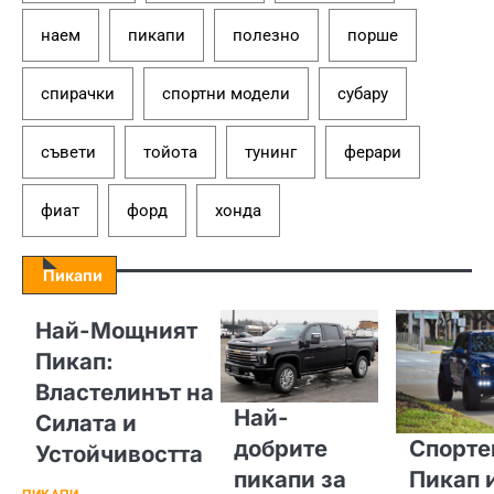
наем
пикапи
полезно
порше
спирачки
спортни модели
субару
съвети
тойота
тунинг
ферари
фиат
форд
хонда
Пикапи
Най-Мощният
Пикап:
Властелинът на
Най-
Силата и
добрите
Спорте
Устойчивостта
пикапи за
Пикап 