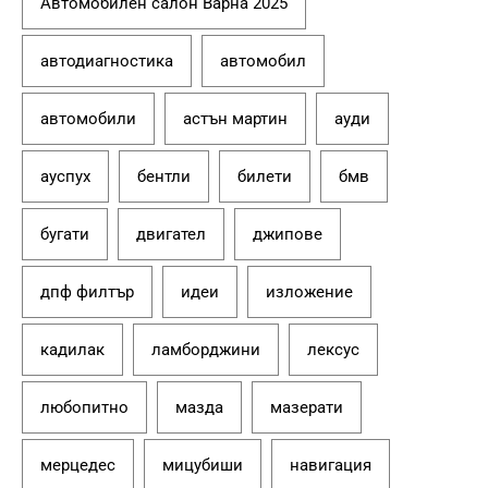
Автомобилен салон Варна 2025
автодиагностика
автомобил
автомобили
астън мартин
ауди
ауспух
бентли
билети
бмв
бугати
двигател
джипове
дпф филтър
идеи
изложение
кадилак
ламборджини
лексус
любопитно
мазда
мазерати
мерцедес
мицубиши
навигация